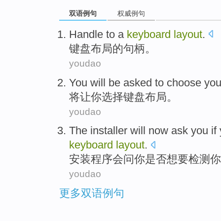
双语例句
权威例句
Handle
to a
keyboard
layout
.
键盘
布局
的
句柄
。
youdao
You
will be
asked to
choose
yo
将
让
你
选择
键盘
布局
。
youdao
The installer
will
now ask
you
if
keyboard
layout
.
安装
程序
会
问
你
是否
想
要
检测
你
youdao
更多双语例句