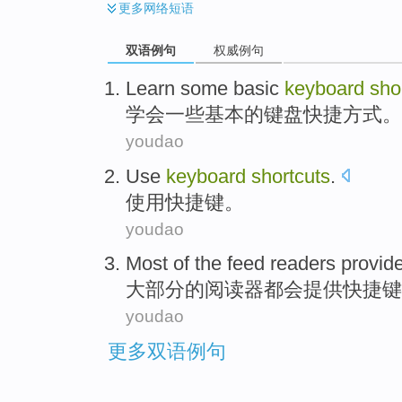
更多
网络短语
双语例句
权威例句
Learn
some
basic
keyboard
sho
学会
一些
基本
的
键盘
快捷方式
。
youdao
Use
keyboard
shortcuts
.
使用
快捷
键。
youdao
Most
of the
feed readers
provid
大部分
的
阅读器
都会
提供
快捷
键
youdao
更多双语例句