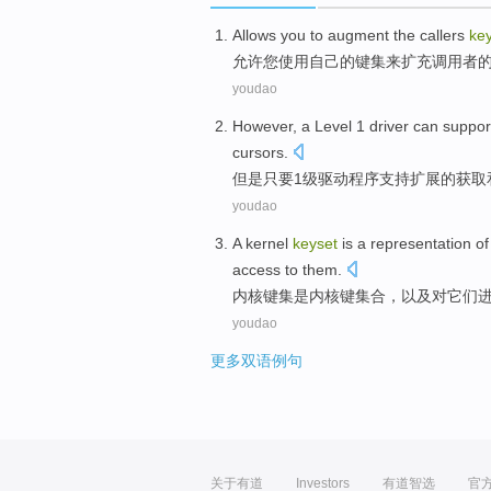
Allows
you
to
augment
the
callers
ke
允许
您
使用
自己
的
键
集来
扩充
调用者
youdao
However
, a
Level
1
driver
can
suppor
cursors
.
但是
只要
1
级
驱动
程序
支持
扩展
的
获取
youdao
A
kernel
keyset
is
a
representation
of
access
to
them
.
内核
键
集
是
内核
键
集合
，
以及
对
它们
youdao
更多双语例句
关于有道
Investors
有道智选
官