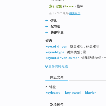
top
索引键集
(
Keyset
) 指标
基于278个网页
-
相关网页
键盘
配电板
关键字集
短语
keyset-driven
键集驱动 ; 码集驱动
keyset-type
键集类型 ; 㰕
keyset-driven cursor
键集驱动游标 ; 
更多
网络短语
同近义词
n. 键盘
keyboard
,
key panel
,
klavier
双语例句