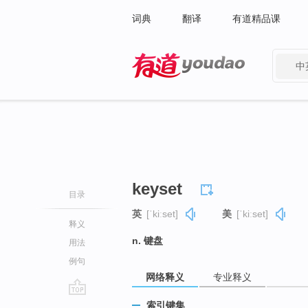
词典
翻译
有道精品课
中
有道 - 网易旗下搜索
keyset
目录
英
[ˈkiːset]
美
[ˈkiːset]
释义
n. 键盘
用法
例句
网络释义
专业释义
go
索引键集