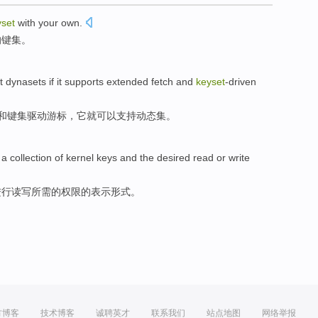
yset
with
your own
.
的键集。
t
dynasets
if
it
supports
extended
fetch
and
keyset
-driven
和
键集驱动游标，
它
就
可以
支持
动态
集。
a
collection
of kernel
keys
and
the
desired
read
or write
进行
读写
所需
的
权限
的
表示形式
。
方博客
技术博客
诚聘英才
联系我们
站点地图
网络举报