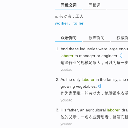
同近义词
同根词
n. 劳动者；工人
worker
,
toiler
双语例句
原声例句
权威
And
these
industries
were large
enou
laborer
to
manager
or
engineer
.
这些
行业
的
规模
足够
大，
可以
为
每
一
youdao
A
s the only
laborer
in the family, she
growing vegetables.
作
为家里唯一的劳动力，她做很多农
youdao
His
father
,
an
agricultural
laborer
,
dra
他
的
父亲
，
一名
农业
劳动者
，
酗酒
而
youdao