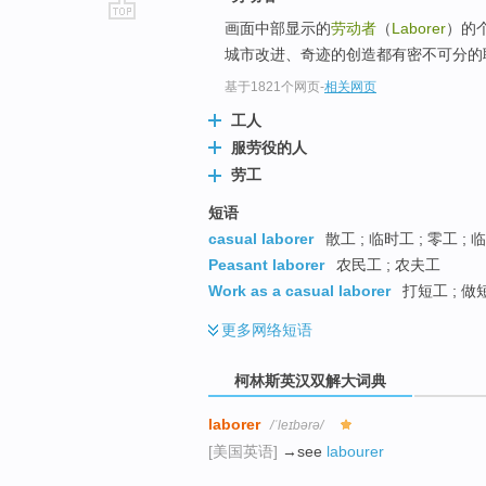
画面中部显示的
劳动者
（
Laborer
）的
go
城市改进、奇迹的创造都有密不可分的
top
基于1821个网页
-
相关网页
工人
服劳役的人
劳工
短语
casual laborer
散工 ; 临时工 ; 零工 ;
Peasant laborer
农民工 ; 农夫工
Work as a casual laborer
打短工 ; 做
更多
网络短语
柯林斯英汉双解大词典
laborer
/ˈleɪbərə/
[美国英语]
→see
labourer