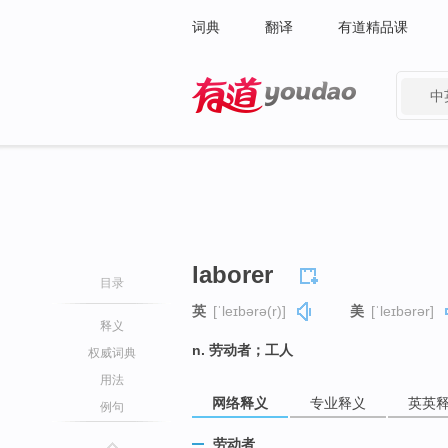
词典
翻译
有道精品课
中
有道 - 网易旗下搜索
laborer
目录
英
[ˈleɪbərə(r)]
美
[ˈleɪbərər]
释义
n. 劳动者；工人
权威词典
用法
网络释义
专业释义
英英
例句
劳动者