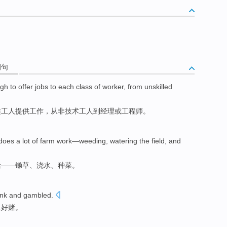
例句
gh
to
offer
jobs
to
each
class of
worker
,
from
unskilled
类
工人
提供
工作
，
从
非技术
工人
到
经理
或
工程师。
 does a lot of farm work—weeding, watering the field, and
活——锄草、浇水、种菜。
nk
and
gambled
.
且
好赌
。