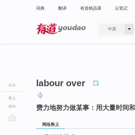
词典
翻译
有道精品课
云笔记
中英
有道 - 网易旗下搜索
labour over
目录
释义
费力地努力做某事：用大量时间
例句
网络释义
go
top