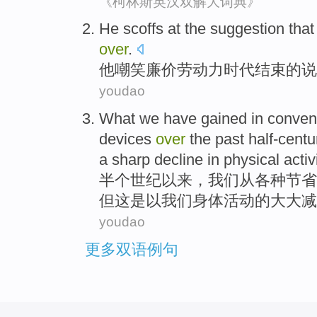
《柯林斯英汉双解大词典》
He
scoffs at
the
suggestion that
over
.
他
嘲笑
廉价
劳动力
时代
结束
的
说
youdao
What
we
have
gained
in
conven
devices
over
the past
half-centu
a
sharp
decline
in
physical
activ
半个
世纪以来，
我们
从
各种
节省
但这是以我们
身体
活动的
大大
减
youdao
更多双语例句