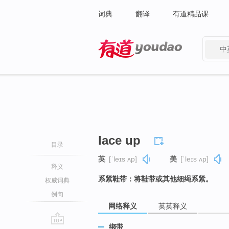
词典
翻译
有道精品课
中
有道 - 网易旗下搜索
lace up
目录
英
[ˈleɪs ʌp]
美
[ˈleɪs ʌp]
释义
系紧鞋带：将鞋带或其他细绳系紧。
权威词典
例句
网络释义
英英释义
绑带