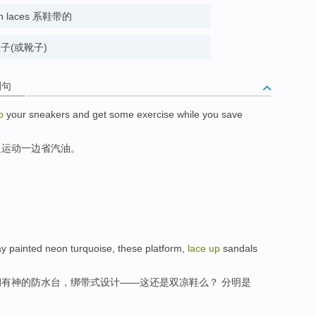
with laces 系鞋带的
式鞋子(或靴子)
例句
p
your sneakers and get some
exercise
while
you
save
边
运动
一边
省
汽油
。
ay
painted neon
turquoise
,
these
platform
,
lace
up
sandals
炯有神的防水
台
，
绑带式设计
——
这
还是双
凉鞋
么？ 分明是