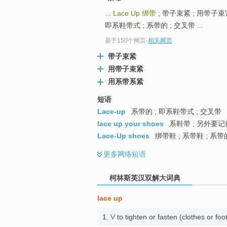
go
...
Lace Up
绑带
; 带子束紧 ; 用带子束紧 
top
即系鞋带式 ; 系带的 ; 交叉带 ...
基于150个网页
-
相关网页
带子束紧
用带子束紧
用系带系紧
短语
Lace-up
系带的 ; 即系鞋带式 ; 交叉带
lace up your shoes
系鞋带 ; 另外要
Lace-Up shoes
绑带鞋 ; 系带鞋 ; 系
更多
网络短语
柯林斯英汉双解大词典
lace up
1.
V
to tighten or fasten (clothes 