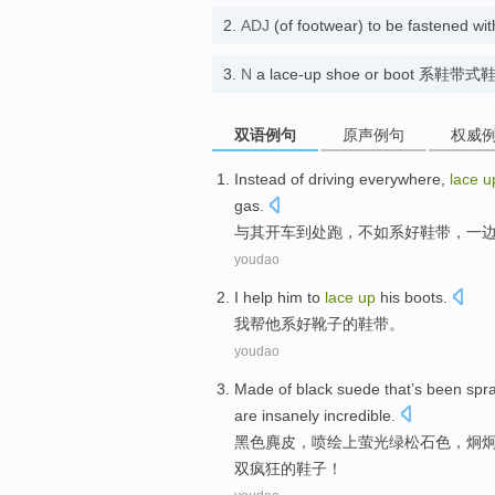
2.
ADJ
(of footwear) to be fastened 
3.
N
a lace-up shoe or boot 系鞋带
双语例句
原声例句
权威
Instead of
driving
everywhere
,
lace
u
gas
.
与其
开车
到处跑
，不如系好
鞋带
，
一
youdao
I
help
him
to
lace
up
his
boots
.
我
帮
他
系
好靴子的鞋带。
youdao
Made of
black
suede
that’s
been spr
are
insanely
incredible.
黑色
麂皮
，
喷绘
上
萤光
绿松石
色，炯
双疯狂的鞋子！