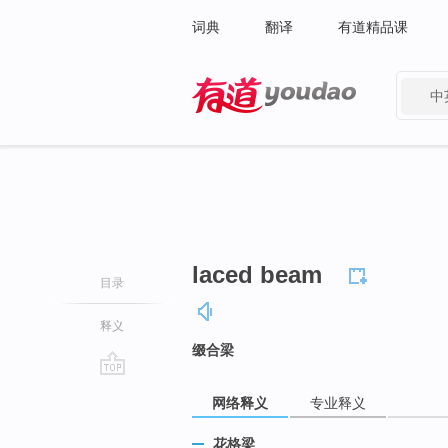
词典
翻译
有道精品课
中
有道 - 网易旗下搜索
laced beam
目录
释义
缀合梁
go
网络释义
专业释义
top
花格梁