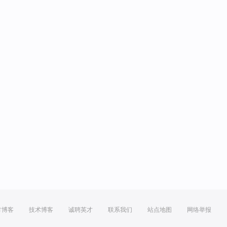
方博客
技术博客
诚聘英才
联系我们
站点地图
网络举报