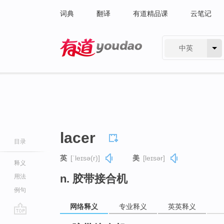
词典
翻译
有道精品课
云笔记
中英
有道 - 网易旗下搜索
lacer
目录
英
[ˈleɪsə(r)]
美
[leɪsər]
释义
n. 胶带接合机
用法
例句
网络释义
专业释义
英英释义
go