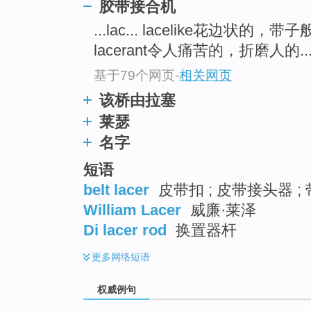
胶带接合机
top
...lac... lacelike花边状的，带子
lacerant令人痛苦的，折磨人的..
基于79个网页
-
相关网页
该桥由拉塞
莱瑟
名字
短语
belt lacer
皮带扣 ; 皮带接头器 ;
William Lacer
威廉·莱泽
Di lacer rod
换置器杆
更多
网络短语
权威例句