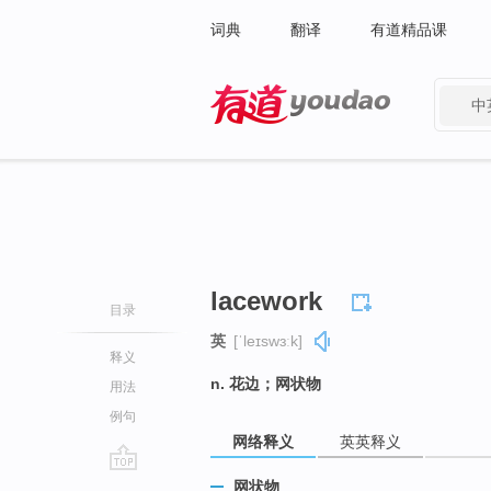
词典
翻译
有道精品课
中
有道 - 网易旗下搜索
lacework
目录
英
[ˈleɪswɜːk]
释义
n. 花边；网状物
用法
例句
网络释义
英英释义
go
网状物