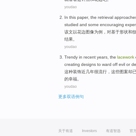
youdao
In this paper
, the
retrieval
approache
studied
and
some
encouraging
exper
该文
以
花边图像
为
例，对基于
形状
和
结果。
youdao
Trendy
in recent years
,
the
lacework
creating
designs to
ward
off
evil
or
de
这种
装饰
近几年
很
流行
，
这些
图案却
的幸福。
youdao
更多双语例句
关于有道
Investors
有道智选
官