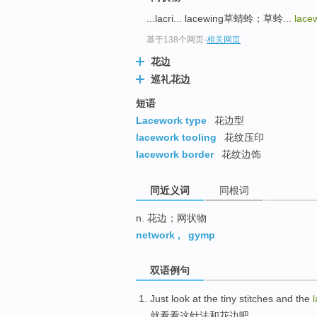
top
...lacri... lacewing草蜻蛉；草蛉...
lace
基于138个网页
-
相关网页
花边
巡礼花边
短语
Lacework type
花边型
lacework tooling
花纹压印
lacework border
花纹边饰
同近义词
同根词
n. 花边；网状物
network
,
gymp
双语例句
Just
look at
the
tiny stitches
and
the
就
看看
这
针法
和
花边
吧。