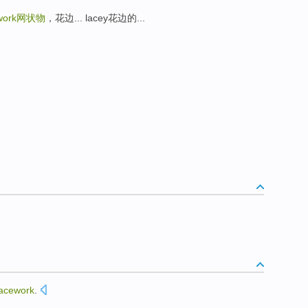
work
网状物
，花边... lacey花边的...
lacework
.