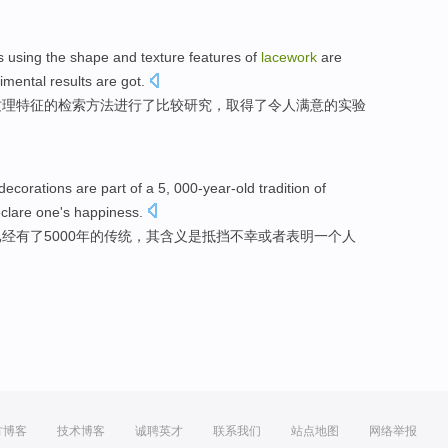
s
using
the
shape
and
texture
features
of
lacework
are
imental
results
are
got
.
纹理
特征
的
检索
方法
进行
了比较研究，
取得了
令人满意的
实验
decorations
are
part
of a
5, 000-
year
-
old tradition
of
clare
one
's
happiness
.
已经
有
了
5000
年
的
传统
，
其
含义是
抵挡
不幸
或者
表明
一
个人
方博客
技术博客
诚聘英才
联系我们
站点地图
网络举报