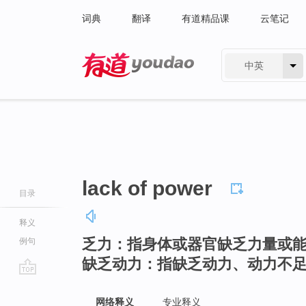
词典
翻译
有道精品课
云笔记
中英
有道 - 网易旗下搜索
lack of power
目录
释义
乏力：指身体或器官缺乏力量或
例句
缺乏动力：指缺乏动力、动力不
go
top
网络释义
专业释义