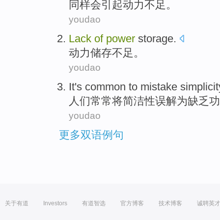
同样
会引起
动力
不足
。
youdao
Lack
of
power
storage
.
动力
储存
不足
。
youdao
It
's
common
to mistake
simplicit
人们
常常
将
简洁性
误解
为
缺乏
功
youdao
更多双语例句
关于有道
Investors
有道智选
官方博客
技术博客
诚聘英