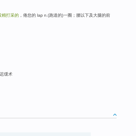
没精打采的
，倦怠的 lap n.(跑道的)一圈；腰以下及大腿的前
 迟缓术