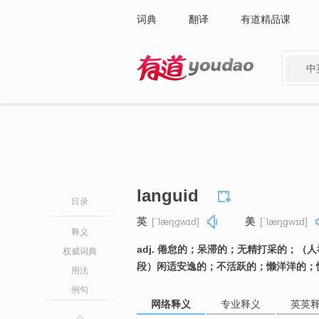
词典
翻译
有道精品课
中
有道 - 网易旗下搜索
languid
目录
英
[ˈlæŋɡwɪd]
美
[ˈlæŋɡwɪd]
释义
adj. 倦怠的；呆滞的；无精打采的；
权威词典
段）闲适安逸的；不活跃的；懒洋洋的；
用法
例句
网络释义
专业释义
英英