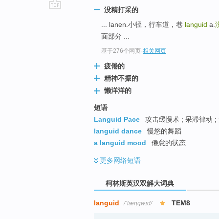
没精打采的
go
... lanen.小径，行车道，巷
languid
a.
top
面部分 ...
基于276个网页
-
相关网页
疲倦的
精神不振的
懒洋洋的
短语
Languid Pace
攻击缓慢术 ; 呆滞律动 ;
languid dance
慢悠的舞蹈
a languid mood
倦怠的状态
更多
网络短语
柯林斯英汉双解大词典
languid
TEM8
/ˈlæŋɡwɪd/