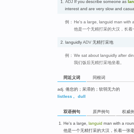
1.
ADJ
If you describe someone as
la
interest and are very slow and c
例：
He's a large, languid man with 
他是一个无精打采的大汉，长着
2.
languidly
ADV
无精打采地
例：
We sat about languidly after din
我们饭后无精打采地坐着。
同近义词
同根词
adj. 倦怠的；呆滞的；软弱无力的
listless
,
dull
双语例句
原声例句
权威
He
's
a
large,
languid
man with a
roun
他
是
一个
无精打采
的大汉，长着一张