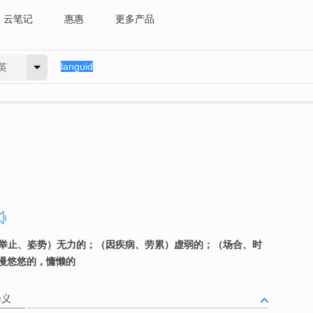
云笔记
惠惠
更多产品
英
（人举止、姿势）无力的；（因疾病、劳累）虚弱的；（场合、时
慢悠悠的，慵懒的
释义