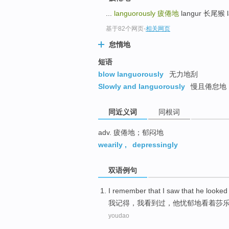
top
...
languorously
疲倦地
langur 长尾猴 l
基于82个网页
-
相关网页
怠惰地
短语
blow languorously
无力地刮
Slowly and languorously
慢且倦怠地
同近义词
同根词
adv. 疲倦地；郁闷地
wearily
,
depressingly
双语例句
I
remember
that I
saw
that
he
looke
我
记得
，我
看到过
，
他
忧郁地
看着
莎
youdao