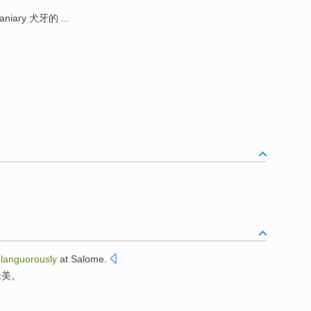
aniary 犬牙的 ...
d
languorously
at
Salome
.
乐美。