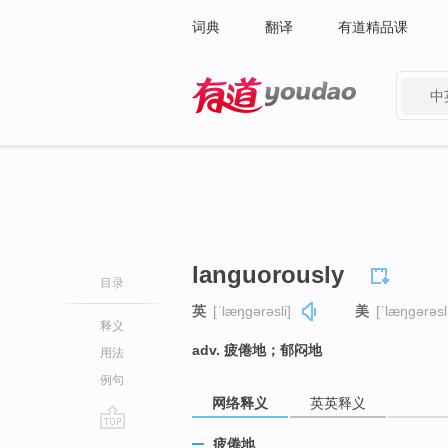
词典
翻译
有道精品课
中
有道 - 网易旗下搜索
languorously
目录
英
[ˈlæŋɡərəsli]
美
[ˈlæŋɡərəsli
释义
adv. 疲倦地；郁闷地
用法
例句
网络释义
英英释义
go
疲倦地