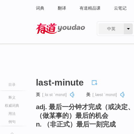
词典
翻译
有道精品课
云笔记
中英
有道 - 网易旗下搜索
last-minute
目录
英
[ˌlɑːst ˈmɪnɪt]
美
[ˌlæst ˈmɪnɪt]
释义
adj. 最后一分钟才完成（或决
权威词典
用法
（做某事的）最后的机会
例句
n. （非正式）最后一刻完成