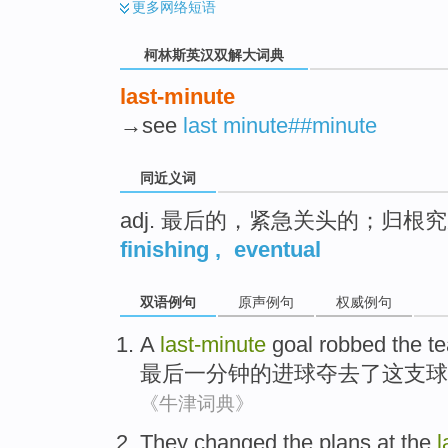
更多
网络短语
柯林斯英汉双解大词典
last-minute
→see
last minute##minute
同近义词
adj. 最后的，紧急关头的；归根
finishing
,
eventual
双语例句
原声例句
权威例句
A
last-minute
goal
robbed
the
t
最后
一
分钟
的
进球
夺去了
这
支球
《牛津词典》
They
changed
the
plans
at the
l