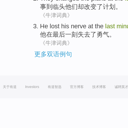
事到
临头
他们
却改变
了
计划
。
《牛津词典》
He
lost
his
nerve
at
the
last
min
他
在
最后
一刻
失去了
勇气
。
《牛津词典》
更多双语例句
关于有道
Investors
有道智选
官方博客
技术博客
诚聘英