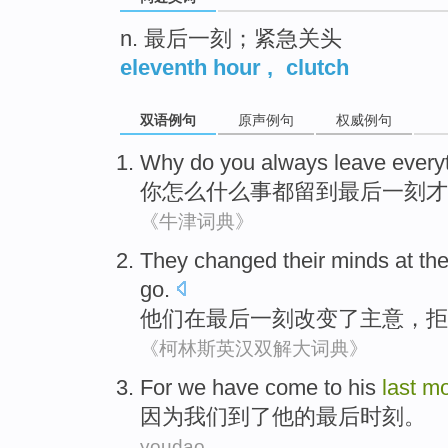
n. 最后一刻；紧急关头
eleventh hour
,
clutch
双语例句
原声例句
权威例句
Why
do
you
always
leave every
你
怎么
什么
事
都
留
到
最后
一刻
才
《牛津词典》
They
changed
their
minds
at
th
go
.
他们
在
最后
一刻
改变了
主意
，
拒
《柯林斯英汉双解大词典》
For
we
have come to
his
last
mo
因为
我们
到了
他
的
最后
时刻
。
youdao