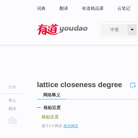
词典
翻译
有道精品课
云笔记
中英
有道 - 网易旗下搜索
lattice closeness degree
目录
网络释义
释义
格贴近度
翻译
格贴近度
基于1个网页
-
相关网页
go
top