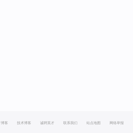
方博客
技术博客
诚聘英才
联系我们
站点地图
网络举报