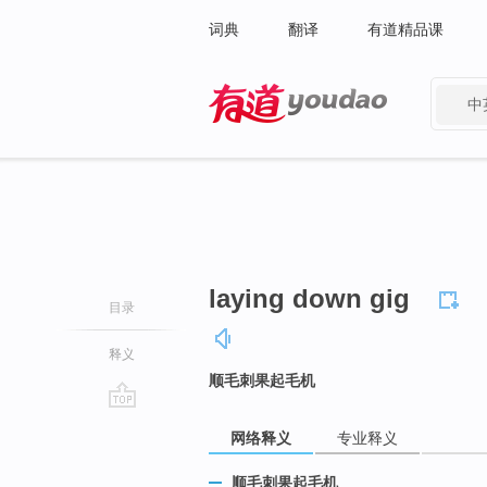
词典
翻译
有道精品课
中
有道 - 网易旗下搜索
laying down gig
目录
释义
顺毛刺果起毛机
go
网络释义
专业释义
top
顺毛刺果起毛机