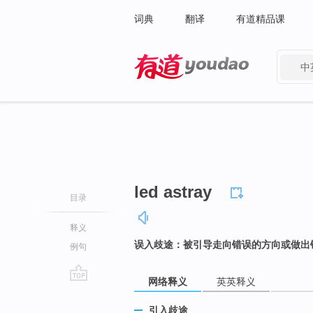
词典
翻译
有道精品课
中
有道 - 网易旗下搜索
led astray
目录
释义
误入歧途：被引导走向错误的方向或做出
例句
网络释义
英英释义
go
top
引入歧途