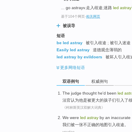
... go astrayv.走入歧途;迷路
led astray
基于104个网页
-
相关网页
被误导
短语
be led astray
被引入歧途 ; 被引入迷途
Easily led astray
道德观念薄弱的
led astray by evildoers
被坏人引入歧
更多
网络短语
双语例句
权威例句
The judge
thought
he
'd
been
led
astr
法官
认为
他
是被
更大
的
孩子们
引入了
《柯林斯英汉双解大词典》
We
were
led
astray
by an
inaccurate
我们
被
一张
不正确
的
地图
引入
歧途
。
youdao