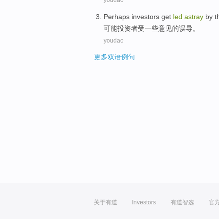
Perhaps
investors
get
led
astray
by
t
可能
投资者
受
一些意见
的
误导
。
youdao
更多双语例句
关于有道
Investors
有道智选
官