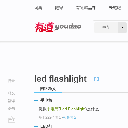
词典
翻译
有道精品课
云笔记
中英
有道 - 网易旗下搜索
led flashlight
目录
网络释义
释义
手电筒
翻译
例句
急救
手电筒
(
Led Flashlight
)是什么...
基于222个网页
-
相关网页
go
LED灯