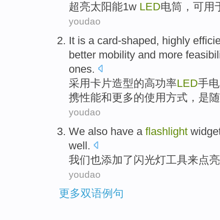
超
亮
太阳能
1
w
LED
电筒
，可
用
youdao
It is
a card-shaped
,
highly effici
better
mobility
and
more
feasibil
ones
.
采用
卡片
造型的
高
功率
LED
手电
携性能
和
更多
的使用方式，是随
youdao
We
also
have
a
flashlight
widge
well.
我们
也
添加
了
闪光灯
工具
来
点
youdao
更多双语例句