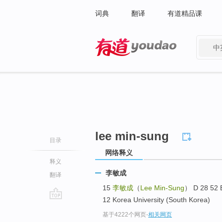
词典
翻译
有道精品课
中
有道 - 网易旗下搜索
lee min-sung
目录
网络释义
释义
李敏成
翻译
15
李敏成
（
Lee Min-Sung
） D 28 52 
12 Korea University (South Korea)
go
基于4222个网页
-
相关网页
top