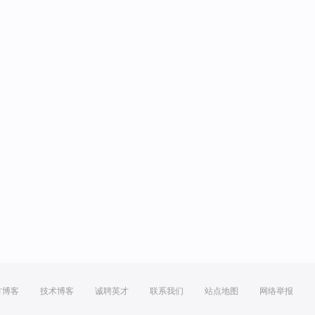
方博客
技术博客
诚聘英才
联系我们
站点地图
网络举报