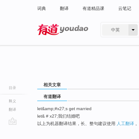
词典
翻译
有道精品课
云笔记
中英
有道 - 网易旗下搜索
相关文章
目录
有道翻译
释义
let&amp;#x27;s get married
翻译
let& # x27;我们结婚吧
以上为机器翻译结果，长、整句建议使用
人工翻译
go
top