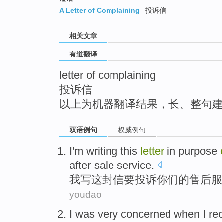
top
A Letter of Complaining
投诉信
相关文章
有道翻译
letter of complaining
投诉信
以上为机器翻译结果，长、整句
双语例句
权威例句
I'm
writing
this
letter
in
purpose
after-sale
service
.
我
写
这
封信
要投诉
你们
的
售后
服
youdao
I
was very
concerned when
I
re