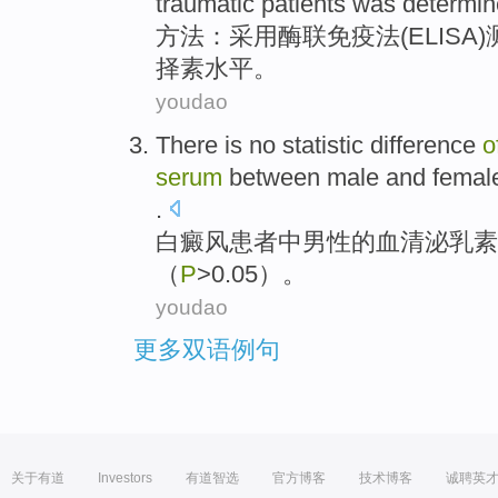
traumatic
patients
was determi
方法
：采用酶
联
免疫法(ELISA)
择素
水平
。
youdao
There is
no
statistic
difference
o
serum
between
male
and
femal
.
白癜风
患者
中
男性
的
血清
泌
乳素
（
P
>0.05）。
youdao
更多双语例句
关于有道
Investors
有道智选
官方博客
技术博客
诚聘英