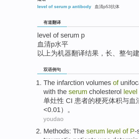
top
level of serum p antibody
血清p53抗体
有道翻译
level of serum p
血清p水平
以上为机器翻译结果，长、整句
双语例句
The
infarction
volumes
of
unifoc
with
the
serum
cholesterol
level
单灶
性
CI
患者
的
梗死
体积
与
血
<0.01）。
youdao
Methods
: The
serum
level
of
P
-