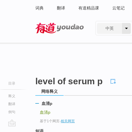
词典
翻译
有道精品课
云笔记
中英
有道 - 网易旗下搜索
level of serum p
目录
网络释义
释义
血清p
翻译
例句
血清p
基于1个网页
-
相关网页
go
短语