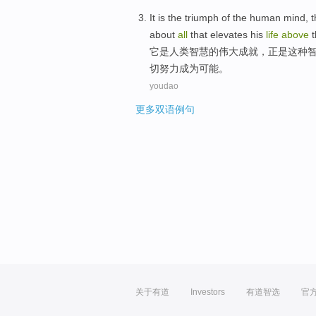
It
is
the
triumph
of
the
human
mind
,
t
about
all
that elevates
his
life
above
t
它
是
人类
智慧
的
伟大
成就
，正是
这种
切
努力成为
可能
。
youdao
更多双语例句
关于有道
Investors
有道智选
官