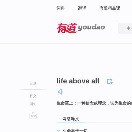
词典
翻译
有道精品课
中
有道 - 网易旗下搜索
life above all
目录
释义
生命至上：一种信念或理念，认为生命的
例句
网络释义
go
top
生命高于一切