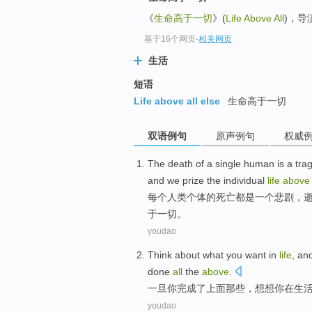
《
生命高于一切
》(
Life Above All
)，导演
基于16个网页
-
相关网页
生活
短语
Life above all else
生命高于一切
双语例句
原声例句
权威
The
death
of
a
single
human
is
a
tra
and
we
prize the
individual
life
above
每个
人类
个体
的
死亡
都是
一个
悲剧
，
于
一切
。
youdao
Think
about
what
you
want
in
life
,
an
done
all
the
above
.
一旦
你
完成
了
上面
那些，
想
想你在
生
youdao