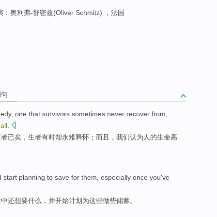
：奥利弗-舒密兹(Oliver Schmitz) ，法国
例句
gedy
, one that
survivors
sometimes
never
recover from
,
all
.
逝者已矣，
生者
有时
却永
难
释怀
；而且，
我们
认为人
的
生命
高
d
start
planning
to
save
for
them
, especially
once
you
've
活
中还想要
什么
，
并
开始
计划
为
这些
做些
储蓄
。