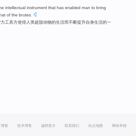
he
intellectual
instrument
that has enabled
man
to bring
hat
of
the
brutes.
智力
工具
方
使得
人类
超脱动物
的
生活
而不断提升自身生活的
一
方博客
技术博客
诚聘英才
联系我们
站点地图
网络举报