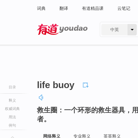
词典
翻译
有道精品课
云笔记
中英
有道 - 网易旗下搜索
life buoy
目录
释义
救生圈：一个环形的救生器具，
权威词典
用法
者。
例句
网络释义
专业释义
英英释义