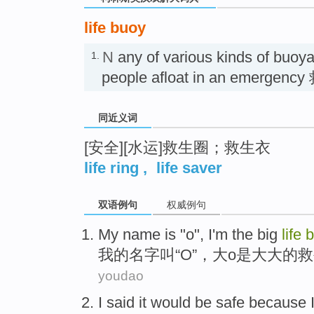
life buoy
N
any of various kinds of buoya
1.
people afloat in an emerge
同近义词
[安全][水运]救生圈；救生衣
life ring
,
life saver
双语例句
权威例句
My
name
is "
o
", I'm the
big
life
b
我
的
名字
叫“
O
”，
大
o是大大的
youdao
I
said
it
would
be
safe
because