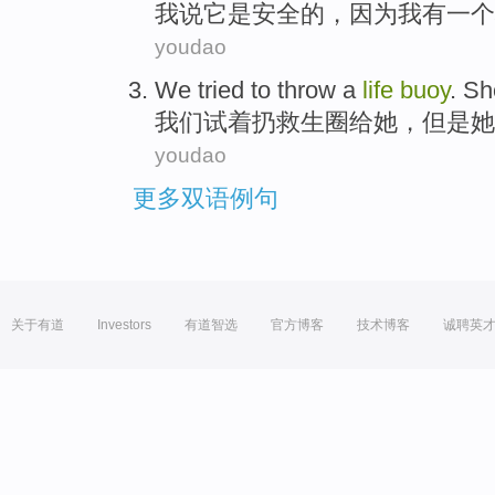
我
说
它
是
安全
的，
因为
我
有
一个
youdao
We
tried
to
throw
a
life
buoy
.
Sh
我们
试
着
扔
救生圈
给
她
，但是她
youdao
更多双语例句
关于有道
Investors
有道智选
官方博客
技术博客
诚聘英