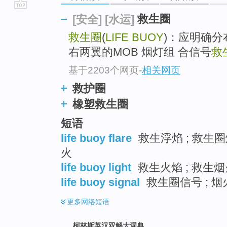
go
救生圈
[安全]
[水运]
top
救生圈
(
LIFE BUOY
)：应明确
右两翼的MOB 烟灯组 合信号
救
基于2203个网页
-
相关网页
救护圈
橡塑救生圈
短语
life buoy flare
救生浮焰 ; 救生圈
火
life buoy light
救生火焰 ; 救生烟
life buoy signal
救生圈信号 ; 
更多
网络短语
柯林斯英汉双解大词典