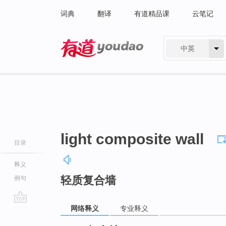
词典
翻译
有道精品课
云笔记
中英
有道 - 网易旗下搜索
light composite wall
目录
释义
轻质复合墙
例句
网络释义
专业释义
go
top