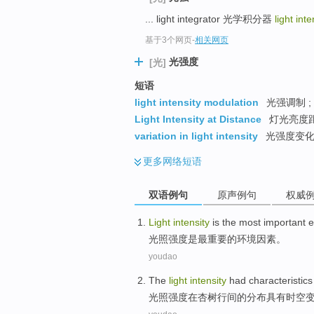
... light integrator 光学积分器
light int
基于3个网页
-
相关网页
光强度
[光]
短语
light intensity modulation
光强调制 ;
Light Intensity at Distance
灯光亮度
variation in light intensity
光强度变
更多
网络短语
双语例句
原声例句
权威
Light
intensity
is
the most
important
e
光照
强度
是
最
重要
的
环境
因素
。
youdao
The
light
intensity
had
characteristics
光照
强度
在杏树行间
的
分布
具有时空