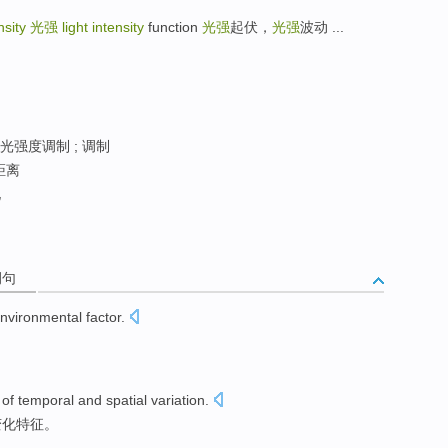
ensity
光强
light intensity
function
光强
起伏，
光强
波动 ...
 光强度调制 ; 调制
距离
化
例句
nvironmental
factor
.
of
temporal and spatial
variation
.
变化
特征
。