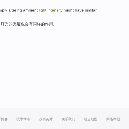
mply
altering
ambient
light
intensity
might
have
similar
围
灯光
的
亮度
也会
有
同样的
作用
。
方博客
技术博客
诚聘英才
联系我们
站点地图
网络举报