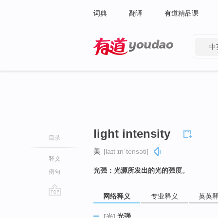
词典
翻译
有道精品课
中
有道 - 网易旗下搜索
light intensity
目录
美
[laɪt ɪnˈtensəti]
释义
光强：光源所发出的光的强度。
例句
网络释义
专业释义
英英
go
top
光强
[光]