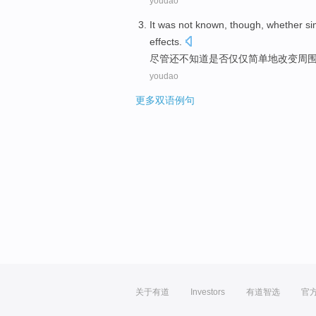
youdao
It
was
not
known
,
though
,
whether
si
effects
.
尽管
还
不
知道
是否
仅仅简单地
改变
周
youdao
更多双语例句
关于有道
Investors
有道智选
官