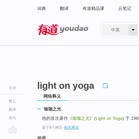
词典
翻译
有道精品课
云笔记
中英
有道 - 网易旗下搜索
light on yoga
目录
网络释义
释义
瑜珈之光
翻译
例句
他的首次著作《
瑜珈之光
》(
Light on Yoga
) 于 
基于8个网页
-
相关网页
go
短语