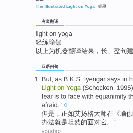
top
The Illustrated Light on Yoga
标题
有道翻译
light on yoga
轻练瑜伽
以上为机器翻译结果，长、整句
双语例句
But
,
as B.K.S.
Iyengar
says
in
h
Light
on
Yoga
(
Schocken
, 1995
fear
is to
face
with equanimity th
afraid."
但是
，
正如
艾扬格大师
在
《
瑜伽
办法就是坦然
的
面对
它。”
youdao