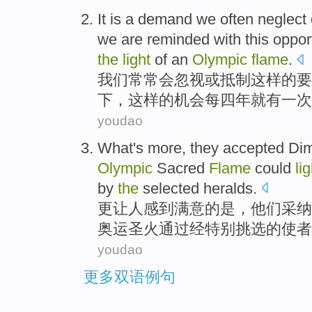
It
is
a
demand
we
often
neglect
we are reminded
with
this
oppor
the
light
of
an
Olympic
flame
.
我们
常常
会忽视
或
抵制
这样
的
要
下
，
这样
的
机会
每
四
年
就
有
一次
youdao
What's
more
,
they
accepted Di
Olympic
Sacred
Flame
could
li
by
the
selected
heralds
.
更
让人感到满意的
是
，
他们
采纳
奥运
圣火
通过
经特别
挑选
的使者
youdao
更多双语例句