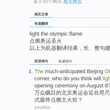
基于20个网页
-
相关网页
top
相关文章
有道翻译
light the olympic flame
点燃奥运圣火
以上为机器翻译结果，长、整句
双语例句
权威例句
The
much-anticipated
Beijing
O
corner,
who
do
you
think
will
lig
opening ceremony
on
August 8
万众
瞩目的
北京
奥运会
近在咫尺
式
最终
点燃
主
火炬
？
youdao