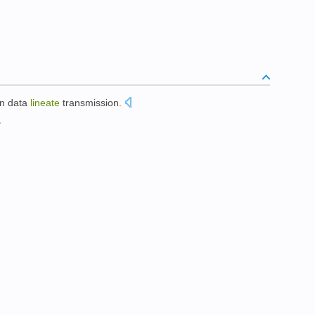
in
data
lineate
transmission
.
。