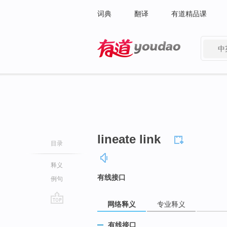
词典
翻译
有道精品课
中
有道 - 网易旗下搜索
lineate link
目录
释义
有线接口
例句
网络释义
专业释义
go
top
有线接口