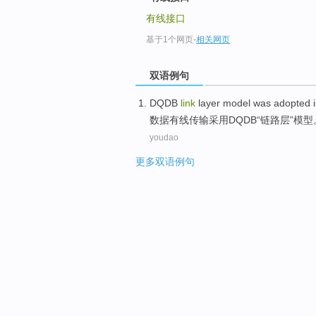
有线接口
基于1个网页
-
相关网页
双语例句
DQDB
link
layer
model
was
adopted
数据
有线
传输
采用
DQDB“
链路
层
”
模型
youdao
更多双语例句