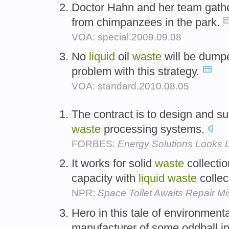
Doctor Hahn and her team gat
from chimpanzees in the park.
VOA: special.2009.09.08
No
liquid
oil
waste
will be dump
problem with this strategy.
VOA: standard.2010.08.05
The contract is to design and s
waste
processing systems.
FORBES:
Energy Solutions Looks 
It works for solid
waste
collectio
capacity with
liquid
waste
collec
NPR:
Space Toilet Awaits Repair Mi
Hero in this tale of environmenta
manufacturer of some oddball ind