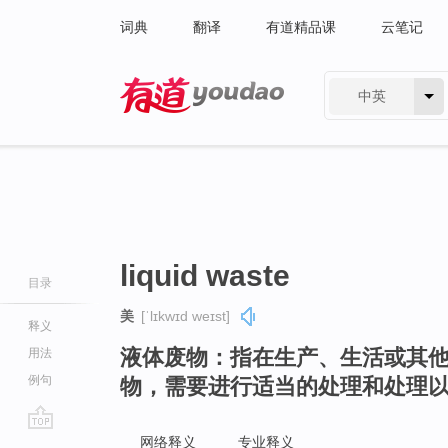
词典
翻译
有道精品课
云笔记
中英
有道 - 网易旗下搜索
liquid waste
目录
美
[ˈlɪkwɪd weɪst]
释义
液体废物：指在生产、生活或其
用法
例句
物，需要进行适当的处理和处理
go
网络释义
专业释义