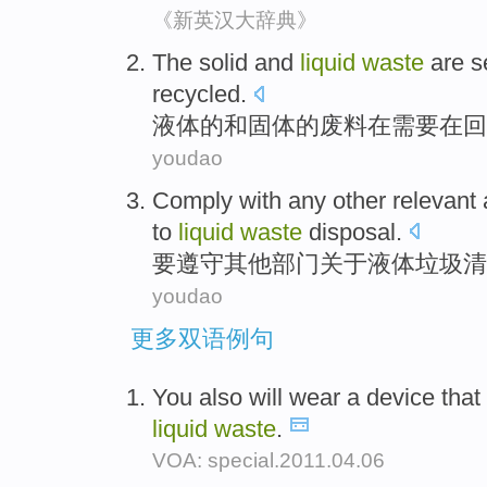
《新英汉大辞典》
The
solid
and
liquid
waste
are
s
recycled
.
液体
的
和
固体
的
废料
在
需要在
回
youdao
Comply with
any other
relevant 
to
liquid
waste
disposal
.
要
遵守
其他
部门
关于
液体
垃圾
清
youdao
更多双语例句
You also will wear a device that 
liquid
waste
.
VOA: special.2011.04.06