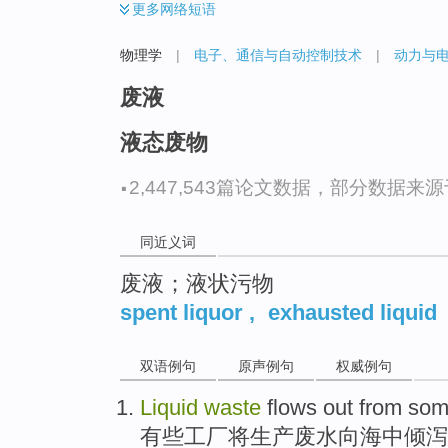
更多
网络短语
物理学
|
电子、通信与自动控制技术
|
动力与
废液
液态废物
·
2,447,543篇论文数据，部分数据来源于N
同近义词
废液；液状污物
spent liquor
,
exhausted liquid
双语例句
原声例句
权威例句
Liquid
waste
flows out from
som
有些
工厂
将生产
废水
向
海
中
倾泻