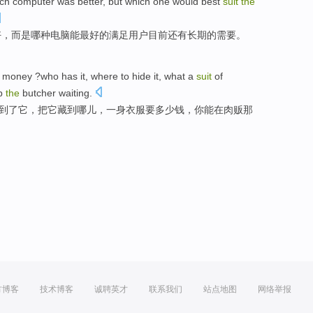
ch
computer
was
better
,
but
which one
would
best
suit
the
好
，
而是
哪种电脑
能
最好的
满足用户
目前
还有
长期
的
需要
。
t
money
?
who
has
it
,
where
to hide
it
, what a
suit
of
p
the
butcher waiting
.
到了
它
，
把
它藏
到哪儿
，
一身
衣服要
多少
钱，
你
能
在肉贩那
方博客
技术博客
诚聘英才
联系我们
站点地图
网络举报