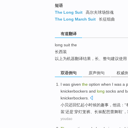
top
短语
The Long Suit
高尔夫球场惊魂
The Long March Suit
长征组曲
有道翻译
long suit the
长西装
以上为机器翻译结果，长、整句建议使用
双语例句
原声例句
权威
I
was given
the
option
when
I was a 
knickerbockers
and
long
socks
and
b
knickerbockers.
小贝还回忆起小时候
的
趣事，他说：“
装
’
还是
‘穿
灯笼裤
、
长
袜
配
芭蕾舞
鞋
’
youdao