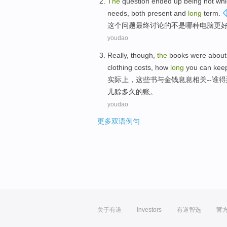
The
question
ended up
being
not
whi
needs
, both
present
and
long
term
.
这个
问题
最终
讨论的
不是
哪种
电脑
更
youdao
Really
, though,
the
books
were abou
clothing costs,
how
long
you
can
kee
实际上
，
这些
书
与
金钱
息息相关--
谁
得
儿赊多久的账。
youdao
更多双语例句
关于有道
Investors
有道智选
官