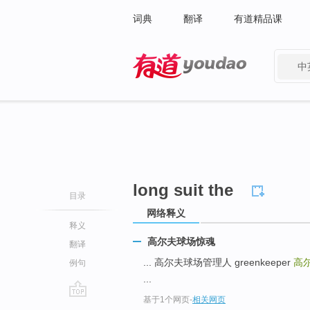
词典
翻译
有道精品课
中
有道 - 网易旗下搜索
long suit the
目录
网络释义
释义
高尔夫球场惊魂
翻译
... 高尔夫球场管理人 greenkeeper
高
例句
...
基于1个网页
-
相关网页
go