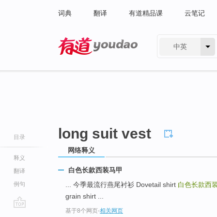
词典
翻译
有道精品课
云笔记
中英
有道 - 网易旗下搜索
long suit vest
目录
网络释义
释义
白色长款西装马甲
翻译
例句
... 今季最流行燕尾衬衫 Dovetail shirt
白色长款西
grain shirt ...
基于8个网页
-
相关网页
go