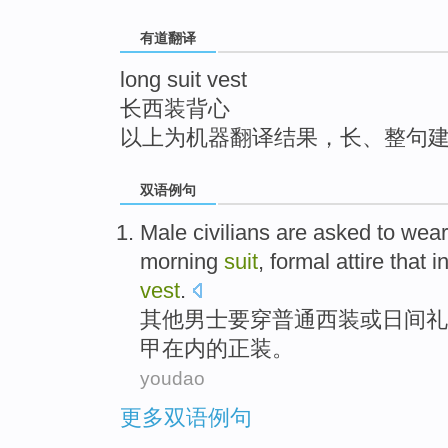
top
有道翻译
long suit vest
长西装背心
以上为机器翻译结果，长、整句
双语例句
Male civilians
are asked to
wear
morning
suit
, formal
attire
that
i
vest
.
其他
男士
要
穿
普通
西装
或
日间
礼
甲在内的正装。
youdao
更多双语例句