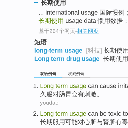
长期使用
... international usage 国
长期使用
usage data 惯用数据
基于264个网页
-
相关网页
短语
long-term usage
[科技]
长期使用 
Long term drug usage
长期使用
双语例句
权威例句
Long
term
usage
can cause
irri
久
服
对
肠胃
会
有刺激
。
youdao
Long
term
usage
can be
toxic
to
长期
服用
可能
对
心脏
与
肾脏
有毒