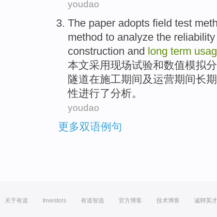
youdao
The paper
adopts
field
test met
method
to analyze
the
reliability
construction
and
long
term
usa
本文
采用
现场
试验
和
数值
模拟
分
隧道在
施工
期间
及
运营期间长期
性
进行了分析。
youdao
更多双语例句
关于有道
Investors
有道智选
官方博客
技术博客
诚聘英