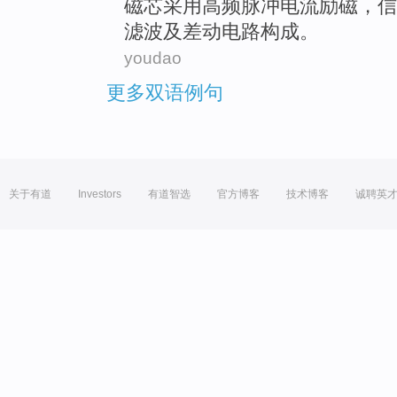
磁芯
采用高频
脉冲
电流
励磁，信
滤波
及
差动
电路构成。
youdao
更多双语例句
关于有道
Investors
有道智选
官方博客
技术博客
诚聘英