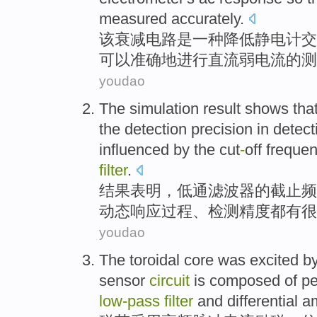
measured
accurately
.
该
衰减
电路
是
一种
降低
静电计
交
可以
准确地进行直流
弱
电流
的测
youdao
The
simulation result
shows tha
the
detection
precision
in detec
influenced
by the cut
-
off
freque
filter
.
结果
表明
，
低
通
滤波器
的
截止
频
动态
响应过程
、检测
精度
都
有
很
youdao
The
toroidal
core was excited b
sensor
circuit
is composed
of
pe
low-pass
filter
and
differential
am