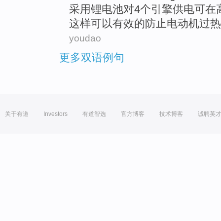
采用
锂
电池
对
4个
引擎
供电
可
在
这样
可以
有效的
防止
电动机
过热
youdao
更多双语例句
关于有道
Investors
有道智选
官方博客
技术博客
诚聘英