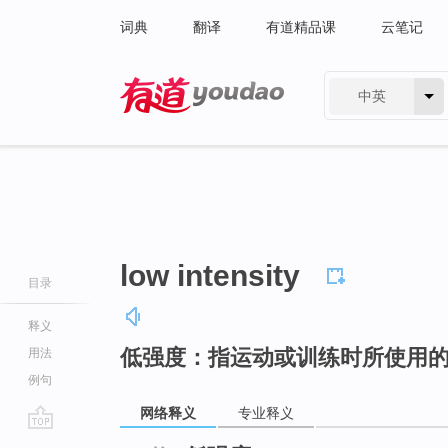
词典
翻译
有道精品课
云笔记
中英
有道 - 网易旗下搜索
low intensity
目录
释义
低强度：指运动或训练时所使用
用法
例句
网络释义
专业释义
go