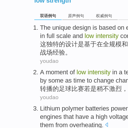
low strength
双语例句
原声例句
权威例句
The
unique
design
is
based on
in
full
scale
and
low
intensity
con
这
独特的
设计
是
基于
在
全
规模
和
战场
经验
。
youdao
A
moment
of
low
intensity
in a
t
by
some
as
time to change
cha
转播
的
足球
比赛
若是
稍
不激烈，
youdao
Lithium polymer
batteries
power
engines
that
have
a
high
voltag
them from overheating
.