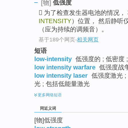
低强度
[物]
top
 为了检查发生器电池的情况，
INTENSITY
）位置， 然后静听仪
（应为持续的调频音）。
基于189个网页
-
相关网页
短语
low-intensity
低强度的 ; 低密度 ;
low intensity warfare
低强度战
low intensity laser
低强度激光 ;
光 ; 包括低能量激光
更多
网络短语
同近义词
[物]低强度