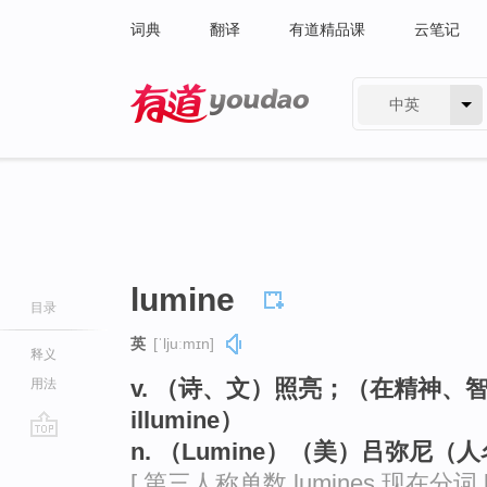
词典
翻译
有道精品课
云笔记
中英
有道 - 网易旗下搜索
lumine
目录
英
[ˈljuːmɪn]
释义
v. （诗、文）照亮；（在精神、
用法
illumine）
n. （Lumine）（美）吕弥尼（
go
top
[ 第三人称单数 lumines 现在分词 lu