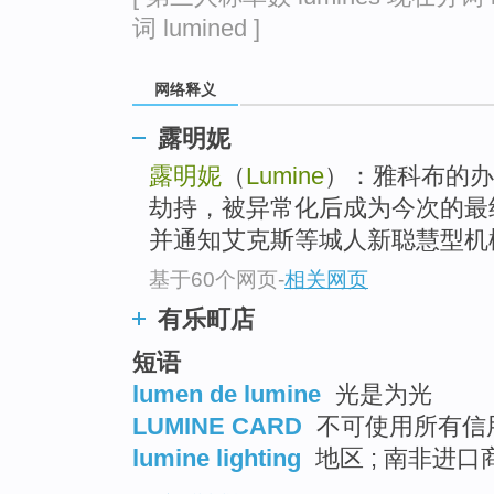
词 lumined ]
网络释义
露明妮
露明妮
（
Lumine
）：雅科布的办
劫持，被异常化后成为今次的最终
并通知艾克斯等城人新聪慧型机械.
基于60个网页
-
相关网页
有乐町店
短语
lumen de lumine
光是为光
LUMINE CARD
不可使用所有信
lumine lighting
地区 ; 南非进口