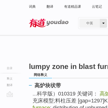
词典
翻译
有道精品课
云笔记
中英
有道 - 网易旗下搜索
lumpy zone in blast fu
目录
网络释义
释义
高炉块状带
翻译
...科学版）010319 关键词：
高
充床模型;料柱压差 [gap=1297]Ke
go
top
furnace
; distribution of unburned