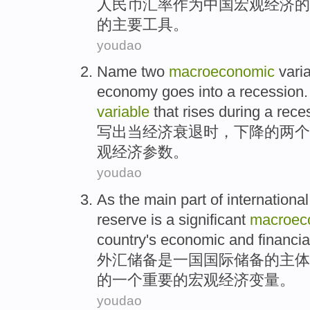
人民币
汇率
作为
中国
宏观经济
的
的
主要
工具
。
youdao
Name
two
macroeconomic
vari
economy
goes into
a
recession
variable
that
rises
during a rece
写出
当
经济
衰退
时，
下降
的
两个
观经济
参数
。
youdao
As
the
main part
of
international
reserve
is
a
significant
macroec
country
's
economic
and
financia
外汇
储备
是
一国
国际
储备
的
主体
的
一
个
重要
的宏观经济
变量
。
youdao