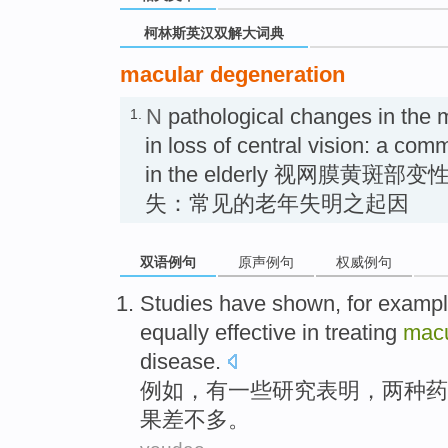
柯林斯英汉双解大词典
macular degeneration
N
pathological changes in the m
1.
in loss of central vision: a co
in the elderly 视网膜黄斑
失：常见的老年失明之起因
双语例句
原声例句
权威例句
Studies
have
shown
,
for examp
equally
effective
in
treating
macu
disease
.
例如
，
有
一些
研究
表明
，
两种
药
果
差不多
。