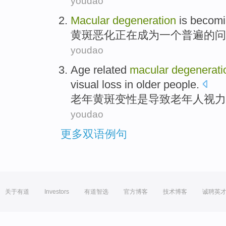
youdao
Macular
degeneration
is becom
黄斑
恶化
正在
成为
一个
普遍
的问
youdao
Age
related
macular
degenerati
visual
loss
in
older people
.
老年
黄斑
变性
是
导致
老年人
视力
youdao
更多双语例句
关于有道
Investors
有道智选
官方博客
技术博客
诚聘英