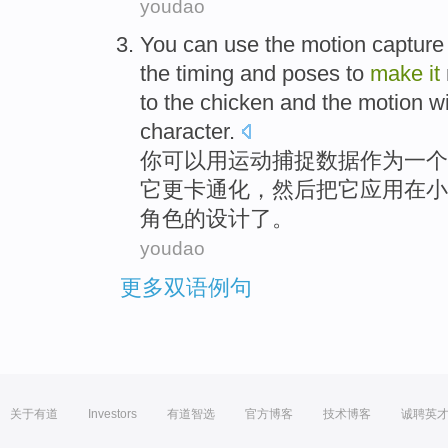
youdao
You
can
use the
motion
capture
the
timing
and
poses
to
make
it
to
the
chicken
and the motion
wi
character
.
你
可以
用
运动
捕捉
数据
作为
一个
它
更
卡通
化，
然后
把它
应用
在
小
角色
的
设计
了。
youdao
更多双语例句
关于有道
Investors
有道智选
官方博客
技术博客
诚聘英