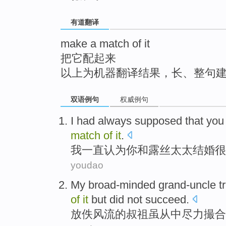
top
有道翻译
make a match of it
把它配起来
以上为机器翻译结果，长、整句
双语例句
权威例句
I
had always
supposed that
you
match
of
it
.
我
一直
认为
你
和
露丝
太太结婚
很
youdao
My broad-minded
grand-uncle
t
of
it
but
did not
succeed
.
放
佚风流的
叔祖
虽从中
尽力
撮合