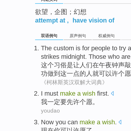
欲望，企图；幻想
attempt at
,
have vision of
双语例句
原声例句
权威例句
The
custom
is
for
people
to
try
a
strikes
midnight
.
Those who are
这个
习俗
是
让
人们
在
午夜钟声
敲
功
做到这一点的人就
可以
许
个
愿
《柯林斯英汉双解大词典》
I
must
make
a
wish
first
.
我
一定要
先
许
个
愿
。
youdao
Now
you
can
make
a
wish
.
现在
你
可以
许愿
了。