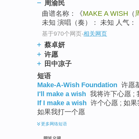
周渝民
top
曲谱名称：《
MAKE A WISH
（
未知 演唱（奏）： 未知 人气：
基于970个网页
-
相关网页
蔡卓妍
许愿
田中凉子
短语
Make-A-Wish Foundation
许愿基
I'll make a wish
我将许下心愿 ; 
If I make a wish
许个心愿 ; 如果
如果我打一个愿
更多
网络短语
同近义词