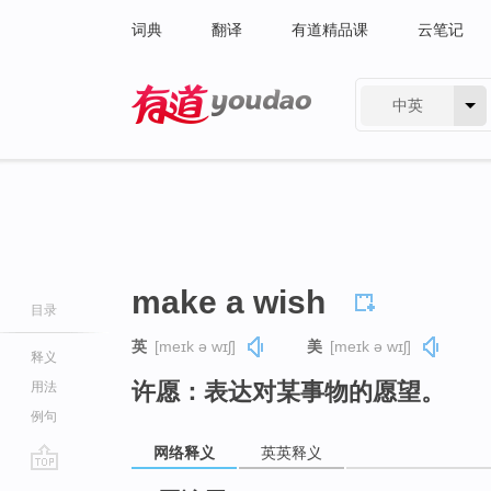
词典
翻译
有道精品课
云笔记
中英
有道 - 网易旗下搜索
make a wish
目录
英
[meɪk ə wɪʃ]
美
[meɪk ə wɪʃ]
释义
许愿：表达对某事物的愿望。
用法
例句
网络释义
英英释义
go