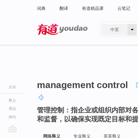
词典
翻译
有道精品课
云笔记
中英
有道 - 网易旗下搜索
management control
目录
释义
管理控制：指企业或组织内部对
用法
例句
和监督，以确保实现既定目标和
go
网络释义
专业释义
英英释义