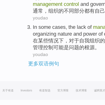
management
control
and
gover
通常
，
组织
的
不同
部分
都有
自己
youdao
In
some
cases
,
the lack
of
mana
organizing
nature
and
power
of
在
某些
情况下
，
对于
自我组织
的
管理
控制
可能是问题的根源。
youdao
更多双语例句
关于有道
Investors
有道智选
官方博客
技术博客
诚聘英