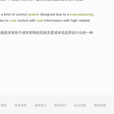
a
kind of
control
system
designed
due to a
manufacturing
tes to
cost
control with
cost
information
with
high
related
不能
提供
有助于
成本
控制
的
高
相关度
成本
信息
而设计出
的
一
种
方博客
技术博客
诚聘英才
联系我们
站点地图
网络举报