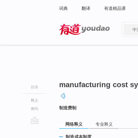
词典
翻译
有道精品课
中
有道 - 网易旗下搜索
manufacturing cost s
目录
释义
制造费制
例句
网络释义
专业释义
go
top
制造成本制度