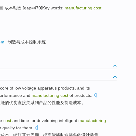
成本动因 [gap=470]Key words:
manufacturing cost
em
制造与成本控制系统
core
of
low voltage
apparatus
products
, and
its
erformance
and
manufacturing
cost
of
products.
性能
的
优劣
直接
关系
到
产品的性能
及
制造
成本
。
he
cost
and time for
developing
intelligent
manufacturing
n
quality
for them.
发
成本
，缩短开发周期，
提高
智能制造装备
的
设计
质量
。