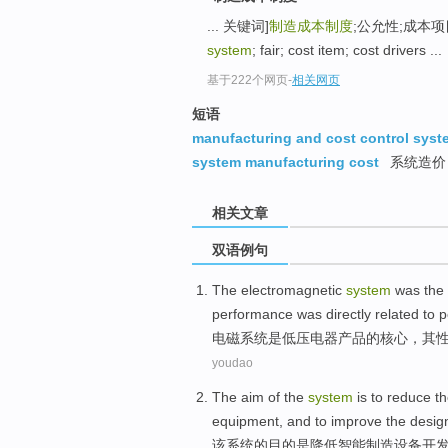
... 关键词]
制造成本制度
;公允性;成本项目;
system
; fair; cost item; cost drivers ...
基于222个网页
-
相关网页
短语
manufacturing and cost control syst
system manufacturing cost
系统造价
相关文章
双语例句
The electromagnetic
system
was
the
performance
was directly
related
to
p
电磁
系统
是
低压
电器
产品
的
核心
，
其
youdao
The
aim
of
the
system
is
to
reduce
t
equipment
, and to
improve
the
desig
该
系统
的
目的
是
降低
智能
制造
设备
开