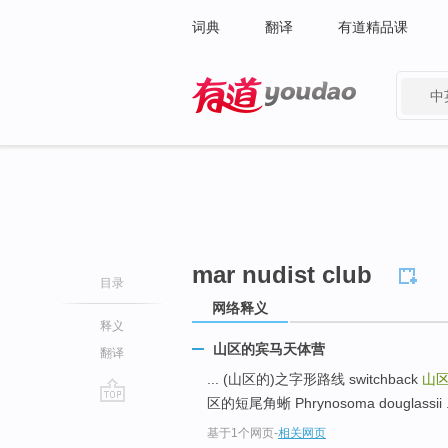
词典
翻译
有道精品课
中
有道 - 网易旗下搜索
mar nudist club
目录
网络释义
释义
山区的宾马天体营
翻译
... (山区的)之字形路线 switchback
山
区的短尾角蜥 Phrynosoma douglassii .
go
基于1个网页
-
相关网页
top