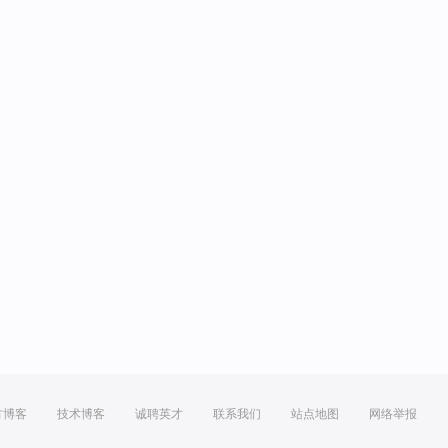
方博客
技术博客
诚聘英才
联系我们
站点地图
网络举报