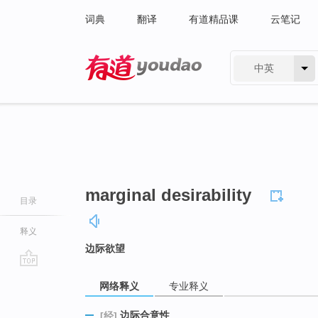
词典
翻译
有道精品课
云笔记
中英
有道 - 网易旗下搜索
marginal desirability
目录
释义
边际欲望
go
网络释义
专业释义
top
边际合意性
[经]