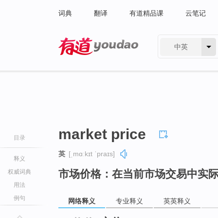
词典
翻译
有道精品课
云笔记
中英
有道 - 网易旗下搜索
market price
目录
英
[ˌmɑːkɪt ˈpraɪs]
释义
市场价格：在当前市场交易中实
权威词典
用法
例句
网络释义
专业释义
英英释义