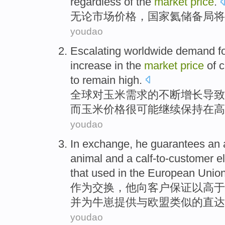
regardless
of the
market
price
.
无论
市场
价格
，
国家
氦
储备局
将
youdao
Escalating
worldwide
demand
f
increase
in the
market
price
of
c
to remain
high
.
全球
对
玉米
需求
的
不断增长
导致
而
玉米
价格
很
可能继续保持在高
youdao
In exchange
,
he
guarantees
an 
animal
and
a calf-to-customer
e
that
used
in the
European Unio
作为
交换，
他
向客户保证
以
高于
并
为
牛崽提供与欧盟
类似
的
直达
youdao