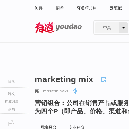
词典
翻译
有道精品课
云笔记
中英
有道 - 网易旗下搜索
marketing mix
目录
英
[ˈmɑːkɪtɪŋ mɪks]
释义
营销组合：公司在销售产品或服
权威词典
例句
为四个P（即产品、价格、渠道和
网络释义
专业释义