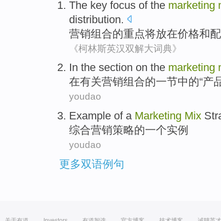
The
key focus
of the
marketing
distribution
.
营销
组合
的
重点
将
放在
价格
和
配
《柯林斯英汉双解大词典》
In
the
section
on the
marketing
在
有关营销
组合
的一
节
中的“
产
youdao
Example
of
a
Marketing
Mix
Str
综合
营销
策略
的
一个
实例
youdao
更多双语例句
关于有道
Investors
有道智选
官方博客
技术博客
诚聘英