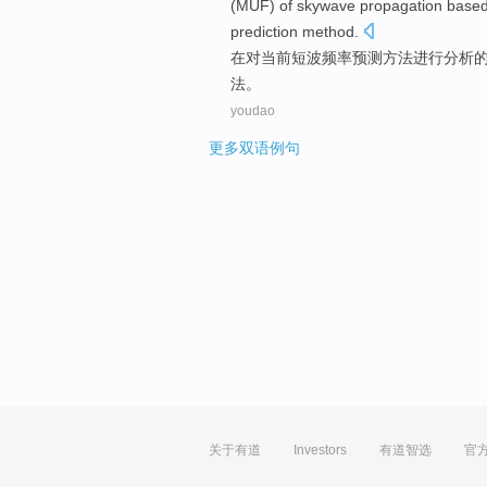
(MUF) of
skywave
propagation
base
prediction method.
在
对
当前
短波
频率
预测
方法
进行
分析
法。
youdao
更多双语例句
关于有道
Investors
有道智选
官