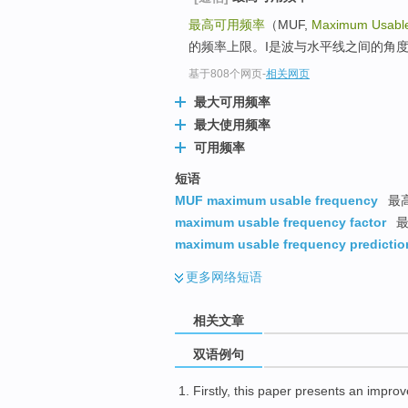
最高可用频率
（MUF,
Maximum Usabl
的频率上限。I是波与水平线之间的角
基于808个网页
-
相关网页
最大可用频率
最大使用频率
可用频率
短语
MUF maximum usable frequency
最
maximum usable frequency factor
最
maximum usable frequency predictio
更多
网络短语
相关文章
双语例句
Firstly,
this paper presents
an
improv