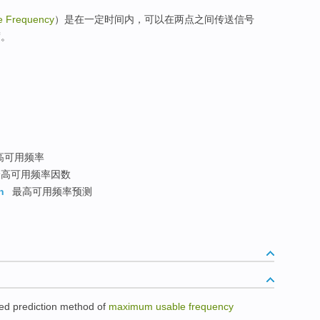
e Frequency
）是在一定时间内，可以在两点之间传送信号
度。
高可用频率
高可用频率因数
n
最高可用频率预测
ed
prediction
method
of
maximum
usable
frequency