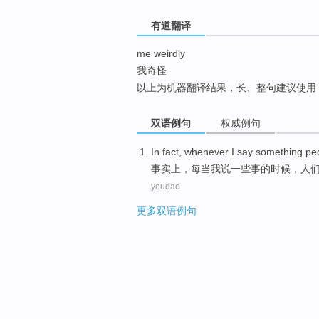
top
有道翻译
me weirdly
我奇怪
以上为机器翻译结果，长、整句建议使用
双语例句
权威例句
In fact
,
whenever
I
say
something
pe
事实上
，
每当
我
说
一些事
的时候，
人
youdao
更多双语例句