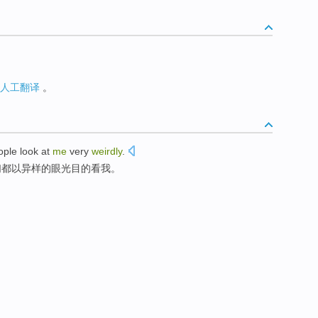
人工翻译
。
ople
look at
me
very
weirdly
.
们
都以
异样
的眼光目的
看
我
。