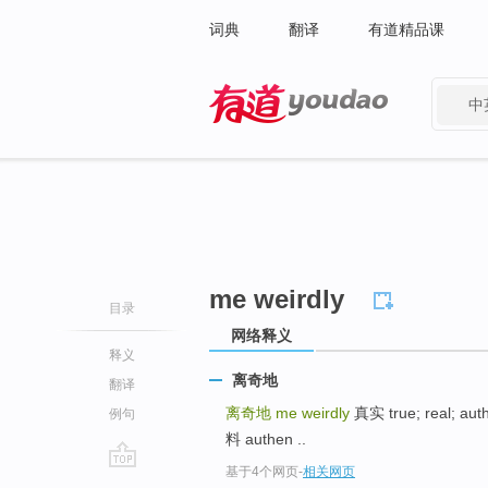
词典
翻译
有道精品课
中
有道 - 网易旗下搜索
me weirdly
目录
网络释义
释义
离奇地
翻译
离奇地
me weirdly
真实 true; real; au
例句
料 authen ..
基于4个网页
-
相关网页
go