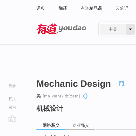
词典
翻译
有道精品课
云笔记
中英
有道 - 网易旗下搜索
Mechanic Design
目录
美
[məˈkænɪk dɪˈzaɪn]
释义
机械设计
例句
网络释义
专业释义
go
top