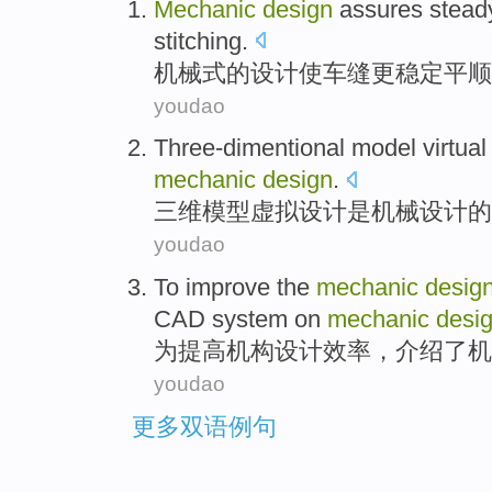
Mechanic
design
assures
stead
stitching
.
机械式
的
设计
使
车缝更
稳定
平顺
youdao
Three-dimentional
model
virtual
mechanic
design
.
三维
模型
虚拟
设计
是
机械
设计
的
youdao
To
improve
the
mechanic
desig
CAD
system
on
mechanic
desi
为
提高
机构
设计
效率
，
介绍
了机
youdao
更多双语例句